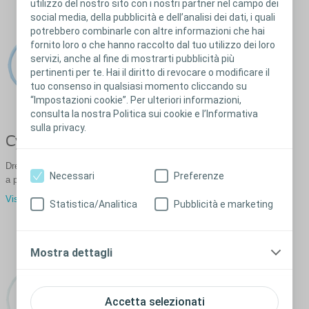
utilizzo del nostro sito con i nostri partner nel campo dei
social media, della pubblicità e dell’analisi dei dati, i quali
potrebbero combinarle con altre informazioni che hai
fornito loro o che hanno raccolto dal tuo utilizzo dei loro
servizi, anche al fine di mostrarti pubblicità più
pertinenti per te. Hai il diritto di revocare o modificare il
tuo consenso in qualsiasi momento cliccando su
“Impostazioni cookie”. Per ulteriori informazioni,
consulta la nostra Politica sui cookie e l’Informativa
sulla privacy.
Cystodrain integrale
®
Supraflow
Drenaggio sovrapubico con catetere
Drenaggio sovrapubico
Necessari
Preferenze
a palloncino integrato.
®
Visualizza Supraflow
Visualizza Cystodrain integrale
Statistica/Analitica
Pubblicità e marketing
Mostra dettagli
Accetta selezionati