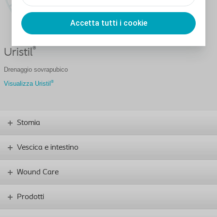
Accetta tutti i cookie
®
Uristil
Drenaggio sovrapubico
®
Visualizza Uristil
Stomia
Vescica e intestino
Wound Care
Prodotti