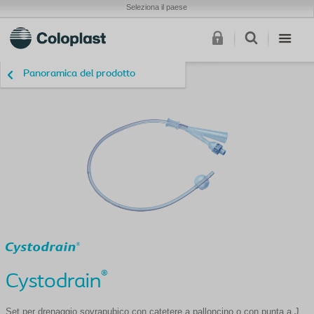
Seleziona il paese
Panoramica del prodotto
®
Cystodrain
Set per drenaggio sovrapubico con catetere a palloncino o con punta a J