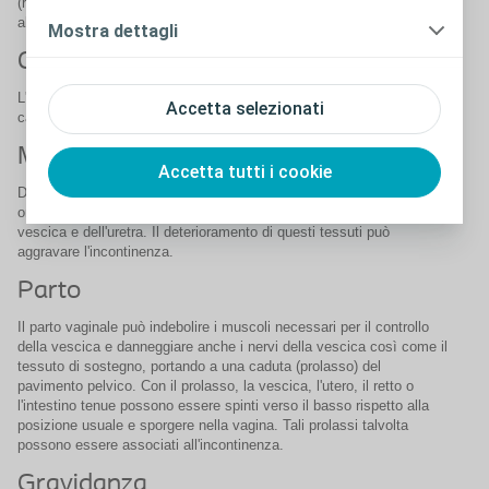
(rigurgito). I calcoli urinari, simili a sassolini duri che si formano
all'interno della vescica, a volte causano una perdita di urina.
Mostra dettagli
Cambiamenti con l'età
L'invecchiamento del muscolo della vescica può diminuire la
Accetta selezionati
capacità della vescica di immagazzinare urina.
Menopausa
Accetta tutti i cookie
Dopo la menopausa, le donne producono meno estrogeno, un
ormone che aiuta a mantenere sano il rivestimento interno della
vescica e dell'uretra. Il deterioramento di questi tessuti può
aggravare l'incontinenza.
Parto
Il parto vaginale può indebolire i muscoli necessari per il controllo
della vescica e danneggiare anche i nervi della vescica così come il
tessuto di sostegno, portando a una caduta (prolasso) del
pavimento pelvico. Con il prolasso, la vescica, l'utero, il retto o
l'intestino tenue possono essere spinti verso il basso rispetto alla
posizione usuale e sporgere nella vagina. Tali prolassi talvolta
possono essere associati all'incontinenza.
Gravidanza