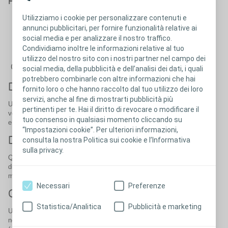
femminile
Utilizziamo i cookie per personalizzare contenuti e
Cliccare per vedere come
annunci pubblicitari, per fornire funzionalità relative ai
funziona l'apparato urinario
social media e per analizzare il nostro traffico.
femminile
Condividiamo inoltre le informazioni relative al tuo
utilizzo del nostro sito con i nostri partner nel campo dei
Chiudi
social media, della pubblicità e dell’analisi dei dati, i quali
potrebbero combinarle con altre informazioni che hai
Disturbi neurologici
fornito loro o che hanno raccolto dal tuo utilizzo dei loro
servizi, anche al fine di mostrarti pubblicità più
Un problema neurologico potrebbe interferire sul controllo della tua
pertinenti per te. Hai il diritto di revocare o modificare il
vescica, ad esempio se i nervi che portano messaggi tra il cervello
tuo consenso in qualsiasi momento cliccando su
e la vescica non funzionano correttamente.
“Impostazioni cookie”. Per ulteriori informazioni,
Dopo un intervento chirurgico
consulta la nostra Politica sui cookie e l’Informativa
sulla privacy.
Qualsiasi intervento chirurgico che coinvolge il sistema riproduttivo
di una donna, tra cui la rimozione dell'utero, potrebbe danneggiare i
muscoli del pavimento pelvico, portando all'incontinenza.
Necessari
Preferenze
Ostruzione
Statistica/Analitica
Pubblicità e marketing
Un tumore in qualsiasi punto lungo il tratto urinario può bloccare il
normale flusso di urina, portando all'incontinenza da sovracarico