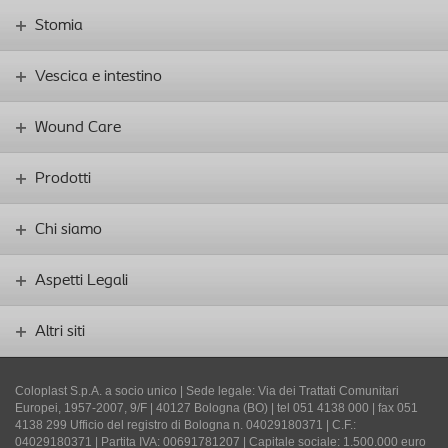
Stomia
Vescica e intestino
Wound Care
Prodotti
Chi siamo
Aspetti Legali
Altri siti
Coloplast S.p.A. a socio unico | Sede legale: Via dei Trattati Comunitari
Europei, 1957-2007, 9/F | 40127 Bologna (BO) | tel 051 4138 000 | fax 051
4138 299 Ufficio del registro di Bologna n. 04029180371 | C.F.:
04029180371 | Partita IVA: 00691781207 | Capitale sociale: 1.500.000 euro