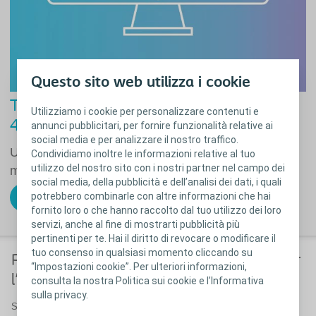
Questo sito web utilizza i cookie
Trova il catetere più adatto – rispondi a
Utilizziamo i cookie per personalizzare contenuti e
4 semplici domande
annunci pubblicitari, per fornire funzionalità relative ai
social media e per analizzare il nostro traffico.
Usa lo strumento e scopri il catetere maschile che
Condividiamo inoltre le informazioni relative al tuo
utilizzo del nostro sito con i nostri partner nel campo dei
meglio si adatta al tuo stile di vita.
social media, della pubblicità e dell’analisi dei dati, i quali
potrebbero combinarle con altre informazioni che hai
Fai il test
fornito loro o che hanno raccolto dal tuo utilizzo dei loro
servizi, anche al fine di mostrarti pubblicità più
pertinenti per te. Hai il diritto di revocare o modificare il
tuo consenso in qualsiasi momento cliccando su
Prova campioni omaggio di prodotti per
“Impostazioni cookie”. Per ulteriori informazioni,
l'incontinenza urinaria o intestinale
consulta la nostra Politica sui cookie e l’Informativa
sulla privacy.
Stai cercando campioni di prodotti Coloplast? Ti invitiamo a fornire le