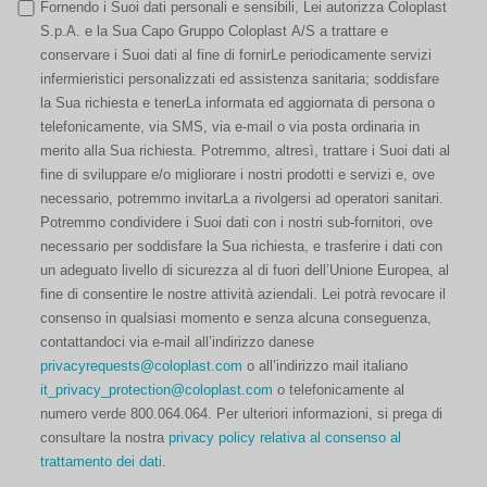
Fornendo i Suoi dati personali e sensibili, Lei autorizza Coloplast
S.p.A. e la Sua Capo Gruppo Coloplast A/S a trattare e
conservare i Suoi dati al fine di fornirLe periodicamente servizi
infermieristici personalizzati ed assistenza sanitaria; soddisfare
la Sua richiesta e tenerLa informata ed aggiornata di persona o
telefonicamente, via SMS, via e-mail o via posta ordinaria in
merito alla Sua richiesta. Potremmo, altresì, trattare i Suoi dati al
fine di sviluppare e/o migliorare i nostri prodotti e servizi e, ove
necessario, potremmo invitarLa a rivolgersi ad operatori sanitari.
Potremmo condividere i Suoi dati con i nostri sub-fornitori, ove
necessario per soddisfare la Sua richiesta, e trasferire i dati con
un adeguato livello di sicurezza al di fuori dell’Unione Europea, al
fine di consentire le nostre attività aziendali. Lei potrà revocare il
consenso in qualsiasi momento e senza alcuna conseguenza,
contattandoci via e-mail all’indirizzo danese
privacyrequests@coloplast.com
o all’indirizzo mail italiano
it_privacy_protection@coloplast.com
o telefonicamente al
numero verde 800.064.064. Per ulteriori informazioni, si prega di
consultare la nostra
privacy policy relativa al consenso al
trattamento dei dati
.