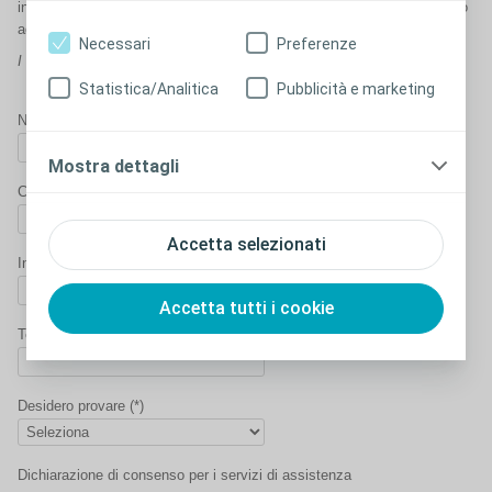
informazioni di seguito riportate e ti contatteremo per trovare il prodotto
adatto a te.
Necessari
Preferenze
I campi contrassegnati con (*) sono obbligatori.
Statistica/Analitica
Pubblicità e marketing
Nome (*)
Mostra dettagli
Cognome (*)
Accetta selezionati
Indirizzo e-mail (*)
Accetta tutti i cookie
Telefono: (*)
Desidero provare (*)
Dichiarazione di consenso per i servizi di assistenza