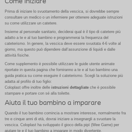
Come iniziare
Prima di iniziare lo svuotamento della vescica, si dovrebbe sempre
consultare un medico o un infermiere per ottenere adeguate istruzioni
su come utilizzare un catetere.
Insieme al personale sanitario, deciderai qual è il tipo di catetere più
adatto a te e al tuo bambino e programmerai la frequenza del
cateterismo. In genere, la vescica deve essere svuotata 4-6 volte al
giorno, ma questo può dipendere dall’assunzione di liquidi e dalle
attività fisiche.
Come supplemento è possibile utilizzare le guide utente animate
riportate in questa pagina che forniranno a te e al tuo bambino una
guida pratica su come eseguire il cateterismo. Scegli la soluzione più
adatta al profilo di tuo figlio:
Coloplast offre inoltre delle
istruzioni dettagliate
che è possibile
stampare e portare con sé alla toilette.
Aiuta il tuo bambino a imparare
Quando il tuo bambino comincia a mostrare interesse, normalmente fra
tre e cinque anni di età, dovrai iniziare a insegnargli a svuotare la
vescica. Coloplast ha sviluppato il gioco della pipì (Wee Game) per
aiutare te e il tuo bambino a imparare in modo divertente.