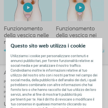
Funzionamento
Funzionamento
della vescica nelle
della vescica nei
ragazze
ragazzi
Questo sito web utilizza i cookie
Guida alle abitudini urinarie per
Guida alle abitudini urinarie per i
le ragazze
ragazzi
Utilizziamo i cookie per personalizzare contenuti e
annunci pubblicitari, per fornire funzionalità relative ai
social media e per analizzare il nostro traffico.
Condividiamo inoltre le informazioni relative al tuo
Aiutare i bambini a svuotare la vescica
utilizzo del nostro sito con i nostri partner nel campo dei
social media, della pubblicità e dell’analisi dei dati, i quali
Poiché tutti i bambini sono diversi, è importante associare sempre il
potrebbero combinarle con altre informazioni che hai
catetere più giusto alle loro esigenze individuali. Una volta che sono
fornito loro o che hanno raccolto dal tuo utilizzo dei loro
pronti, si può iniziare ad aiutarli a diventare autonomi imparando a
servizi, anche al fine di mostrarti pubblicità più
svuotare la vescica da soli.
pertinenti per te. Hai il diritto di revocare o modificare il
Utilizzo di un catetere per svuotare la
tuo consenso in qualsiasi momento cliccando su