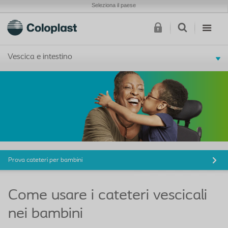
Seleziona il paese
Vescica e intestino
Prova cateteri per bambini
Come usare i cateteri vescicali
nei bambini