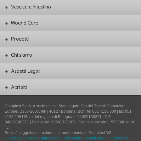
Vescica e intestino
Wound Care
Prodotti
Chi siamo
Aspetti Legali
Altri siti
Coloplast S.p.A. a socio unico | Sede legale: Via dei Trattati Comunitari
Europei, 1957-2007, 9/F | 40127 Bologna (BO) | tel 051 4138 000 | fax 051
4138 299 Ufficio del registro di Bologna n. 04029180371 | C.F.:
04029180371 | Partita IVA: 00691781207 | Capitale sociale: 1.500.000 euro
i.v.
Società soggetta a direzione e coordinamento di Coloplast A/S
Utilizzo dei cookies
-
Impostazioni dei cookie
-
Aspetti legali
-
Informativa