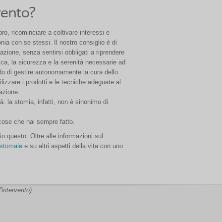
vento?
oro, ricominciare a coltivare interessi e
nia con se stessi. Il nostro consiglio è di
tazione, senza sentirsi obbligati a riprendere
fisica, la sicurezza e la serenità necessarie ad
do di gestire autonomamente la cura dello
izzare i prodotti e le tecniche adeguate al
uazione.
à: la stomia, infatti, non è sinonimo di
e cose che hai sempre fatto.
io questo. Oltre alle informazioni sul
istomale
e su altri aspetti della vita con uno
'intervento)