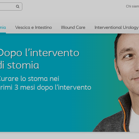
Chi sia
mia
Vescica e Intestino
Wound Care
Interventional Urology
Dopo l'intervento
urare lo stoma nei
rimi 3 mesi dopo l'intervento