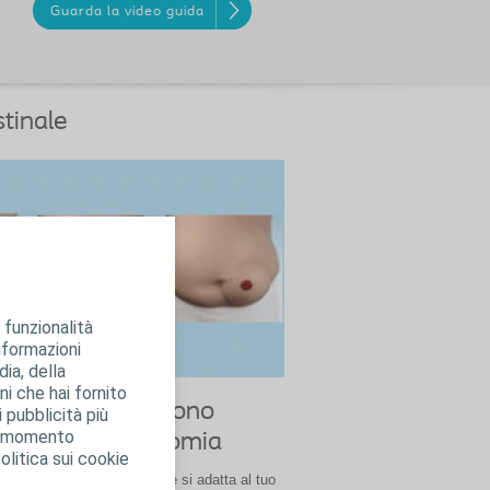
Guarda la video guida
stinale
 funzionalità
informazioni
dia, della
ni che hai fornito
ono diversi e lo sono
i pubblicità più
asi momento
ispositivi per stomia
olitica sui cookie
 dispositivo per stomia che si adatta al tuo