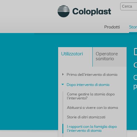
Prodotti
Sto
Utilizzatori
Operatore
sanitario
Prima dell'intervento di stomia
C
p
Dopo intervento di stomia
Come gestire la stomia dopo
l'intervento?
Abituarsi a vivere con lo stoma
Storie di altri stomizzati
I rapporti con la famiglia dopo
l'intervento di stomia