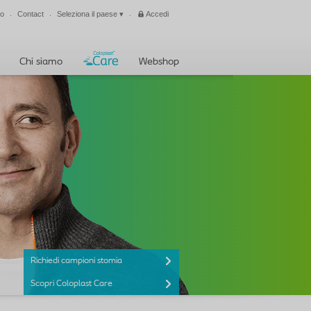
mo
Contact
Seleziona il paese
▾
Accedi
Chiudi
Chi siamo
Webshop
Richiedi campioni stomia
Scopri Coloplast Care