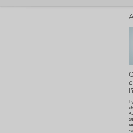
A
Q
d
l
I 
st
Av
ta
ar
co