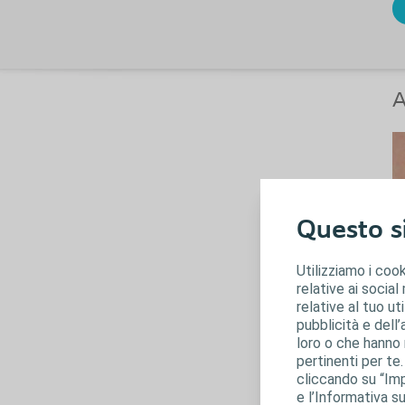
A
Questo si
Utilizziamo i cook
relative ai social
relative al tuo ut
pubblicità e dell’
S
loro o che hanno r
pertinenti per te
c
cliccando su “Imp
e l’Informativa su
I 