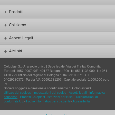
Prodotti
Chi siamo
Aspetti Legali
Altri siti
Coloplast S.p.A. a socio unico | Sede legale: Via dei Trattati Comunitari
Europei, 1957-2007, 9/F | 40127 Bologna (BO) | tel 051 4138 000 | fax 051
4138 299 Ufficio del registro di Bologna n. 04029180371 | C.F.:
04029180371 | Partita IVA: 00691781207 | Capitale sociale: 1.500.000 euro
i.v.
Società soggetta a direzione e coordinamento di Coloplast A/S
Utilizzo dei cookies
-
Impostazioni dei cookie
-
Aspetti legali
-
Informativa
consenso
-
Prodotti Coloplast - istruzioni per l'uso
-
Dichiarazioni di
conformità UE
-
Foglio informativo per i pazienti
-
Accessibilità