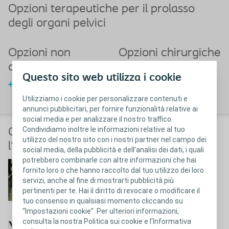
Opzioni terapeutiche per il prolasso
degli organi pelvici
Opzioni non
Opzioni chirurgiche
chirurgiche
Leggi di più sulle opzioni
Questo sito web utilizza i cookie
chirurgiche
Leggi di più sulle opzioni non
chirurgiche
Utilizziamo i cookie per personalizzare contenuti e
annunci pubblicitari, per fornire funzionalità relative ai
social media e per analizzare il nostro traffico.
Condividiamo inoltre le informazioni relative al tuo
Cosa accade prima, durante e dopo
utilizzo del nostro sito con i nostri partner nel campo dei
l'intervento?
social media, della pubblicità e dell’analisi dei dati, i quali
potrebbero combinarle con altre informazioni che hai
Cosa aspettarsi prima
fornito loro o che hanno raccolto dal tuo utilizzo dei loro
servizi, anche al fine di mostrarti pubblicità più
dell'intervento
pertinenti per te. Hai il diritto di revocare o modificare il
tuo consenso in qualsiasi momento cliccando su
Prima dell'intervento
“Impostazioni cookie”. Per ulteriori informazioni,
consulta la nostra Politica sui cookie e l’Informativa