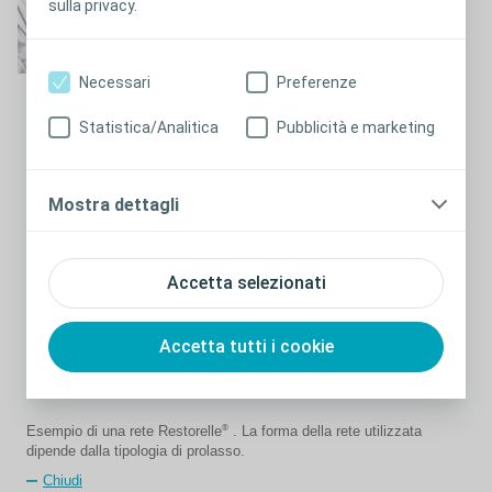
sulla privacy.
Cosa aspettarsi durante
l'operazione
Necessari
Preferenze
Statistica/Analitica
Pubblicità e marketing
Chiudi
L'intervento di prolasso degli organi pelvici è effettuato in
ospedale sotto anestesia generale. La rete viene inserita
Mostra dettagli
attraverso un'incisione nella vagina e una volta che gli organi
prolassati sono stati riposizionati, si inserisce la rete al di sotto o
al di sopra di essi per rafforzarne la riparazione.
Accetta selezionati
Accetta tutti i cookie
®
Esempio di una rete Restorelle
. La forma della rete utilizzata
dipende dalla tipologia di prolasso.
Chiudi