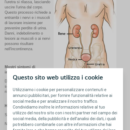
l'uretra si rilassa, lasciando
uscire l'urina dal corpo.
Questo processo richiede a
entrambi i nervi e i muscoli
di lavorare insieme per
prevenire perdite di urina.
Danni, indebolimento o
lesioni ai muscoli o ai nervi
possono risultare
nell'incontinenza.
Mostri sintomi di
incontinenza?
Questo sito web utilizza i cookie
Di seguito troverai delle
semplici domande da
Utilizziamo i cookie per personalizzare contenuti e
ricordare nel momento in cui parlerai con il tuo medico:
annunci pubblicitari, per fornire funzionalità relative ai
social media e per analizzare il nostro traffico.
Hai notato perdite improvvise di urina?
Condividiamo inoltre le informazioni relative al tuo
utilizzo del nostro sito con i nostri partner nel campo dei
Sì
social media, della pubblicità e dell’analisi dei dati, i quali
No
potrebbero combinarle con altre informazioni che hai