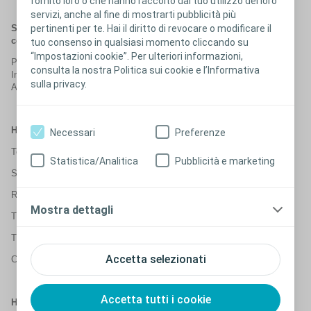
fornito loro o che hanno raccolto dal tuo utilizzo dei loro
servizi, anche al fine di mostrarti pubblicità più
pertinenti per te. Hai il diritto di revocare o modificare il
Se dovessi quantificare la perdita di urina, a quanto
corrisponderebbe?
tuo consenso in qualsiasi momento cliccando su
“Impostazioni cookie”. Per ulteriori informazioni,
Poche gocce
consulta la nostra Politica sui cookie e l’Informativa
Indumenti intimi bagnati
sulla privacy.
Abiti bagnati
Hai perdite di urina quando:
Necessari
Preferenze
Tossisci?
Statistica/Analitica
Pubblicità e marketing
Starnutisci?
Ridi?
Mostra dettagli
Ti chini?
Ti alzi?
Accetta selezionati
Cambi posizione (ad es. da seduto o sdraiato in piedi)?
Accetta tutti i cookie
Hai perdite continue durante il giorno?