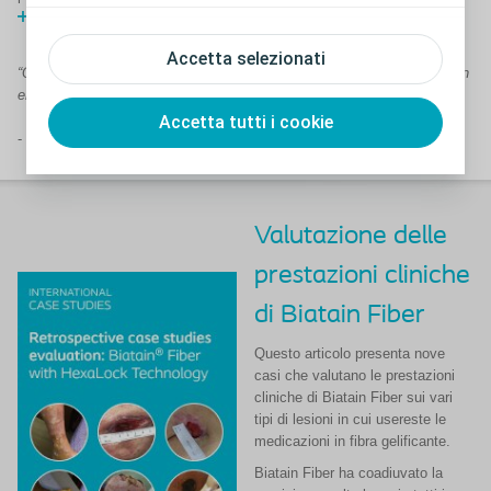
Mostra il video
Accetta selezionati
“Quando ho rimosso la medicazione, la fibra era intatta, satura, ma non
era presente alcuna perdita, e la cute perilesionale era integra”.
Accetta tutti i cookie
- Rosa Rita Zortea, Infermiera Esperta, Italia
Valutazione delle
prestazioni cliniche
di Biatain Fiber
Questo articolo presenta nove
casi che valutano le prestazioni
cliniche di Biatain Fiber sui vari
tipi di lesioni in cui usereste le
medicazioni in fibra gelificante.
Biatain Fiber ha coadiuvato la