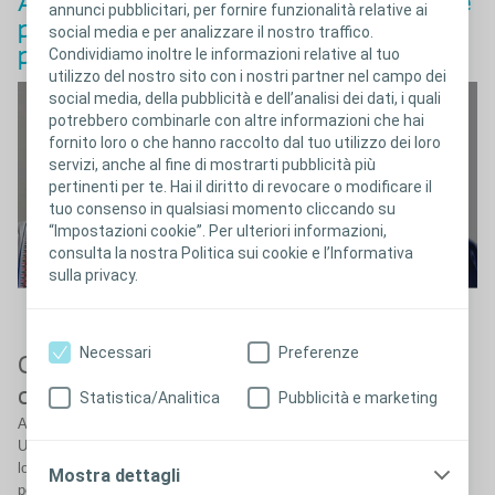
Ascoltiamo i professionisti sanitari:come
annunci pubblicitari, per fornire funzionalità relative ai
può Biatain Fiber essere utile nella
social media e per analizzare il nostro traffico.
pratica clinica?
Condividiamo inoltre le informazioni relative al tuo
utilizzo del nostro sito con i nostri partner nel campo dei
social media, della pubblicità e dell’analisi dei dati, i quali
potrebbero combinarle con altre informazioni che hai
fornito loro o che hanno raccolto dal tuo utilizzo dei loro
servizi, anche al fine di mostrarti pubblicità più
pertinenti per te. Hai il diritto di revocare o modificare il
tuo consenso in qualsiasi momento cliccando su
“Impostazioni cookie”. Per ulteriori informazioni,
consulta la nostra Politica sui cookie e l’Informativa
sulla privacy.
Necessari
Preferenze
Come Biatain Fiber aiuta nella pratica
clinica
Statistica/Analitica
Pubblicità e marketing
Abbiamo parlato a tre infermieri dall’Italia, dalla Spagna e dal Regno
Unito per capire le loro sfide con le fibre gelificanti convenzionali e la
loro esperienza con Biatain Fiber. Guarda mentre condividono i loro
Mostra dettagli
pensieri nel video qui sotto.