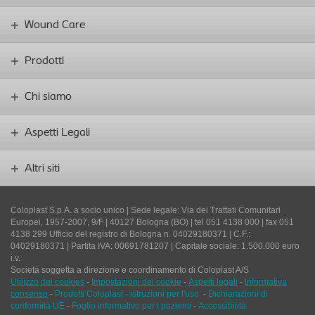
Wound Care
Prodotti
Chi siamo
Aspetti Legali
Altri siti
Coloplast S.p.A. a socio unico | Sede legale: Via dei Trattati Comunitari
Europei, 1957-2007, 9/F | 40127 Bologna (BO) | tel 051 4138 000 | fax 051
4138 299 Ufficio del registro di Bologna n. 04029180371 | C.F.:
04029180371 | Partita IVA: 00691781207 | Capitale sociale: 1.500.000 euro
i.v.
Società soggetta a direzione e coordinamento di Coloplast A/S
Utilizzo dei cookies
-
Impostazioni dei cookie
-
Aspetti legali
-
Informativa
consenso
-
Prodotti Coloplast - istruzioni per l'uso
-
Dichiarazioni di
conformità UE
-
Foglio informativo per i pazienti
-
Accessibilità